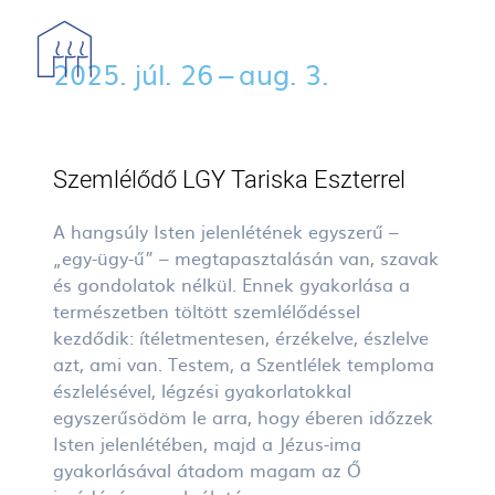
Ugrás a tartalomra
2025. júl. 26 – aug. 3.
Szemlélődő LGY Tariska Eszterrel
A hangsúly Isten jelenlétének egyszerű –
„egy-ügy-ű” – megtapasztalásán van, szavak
és gondolatok nélkül. Ennek gyakorlása a
természetben töltött szemlélődéssel
kezdődik: ítéletmentesen, érzékelve, észlelve
azt, ami van. Testem, a Szentlélek temploma
észlelésével, légzési gyakorlatokkal
egyszerűsödöm le arra, hogy éberen időzzek
Isten jelenlétében, majd a Jézus-ima
gyakorlásával átadom magam az Ő