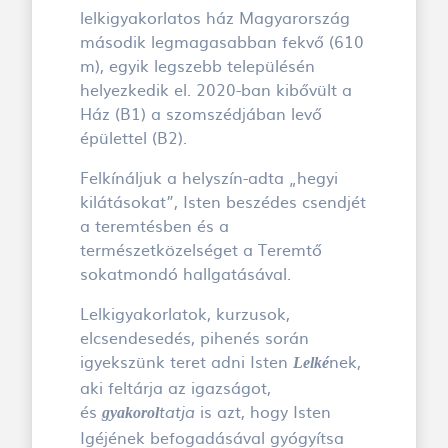
lelkigyakorlatos ház Magyarország
második legmagasabban fekvő (610
m), egyik legszebb településén
helyezkedik el. 2020-ban kibővült a
Ház (B1) a szomszédjában levő
épülettel (B2).
Felkínáljuk a helyszín-adta „hegyi
kilátásokat”, Isten beszédes csendjét
a teremtésben és a
természetközelséget a Teremtő
sokatmondó hallgatásával.
Lelkigyakorlatok, kurzusok,
elcsendesedés, pihenés során
igyekszünk teret adni Isten
nek,
Lelké
aki feltárja az igazságot,
és
is azt, hogy Isten
gyakorol
tatja
Igéjének befogadásával gyógyítsa