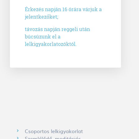
Érkezés napján 16 órára várjuk a
jelentkezőket;
távozás napján reggeli után
búcsúzunk el a
lelkigyakorlatozóktól.
Csoportos lelkigyakorlat
Szemlélődő, meditációs