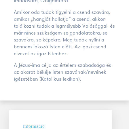
imádására, szolgálatára.
Amikor oda tudok figyelni a csend szavára,
amikor „hangját hallatja” a csend, akkor
találkozni tudok a legmélyebb Valósággal, és
már nincs szükségem se gondolatokra, se
szavakra, se képekre. Meg tudok nyílni a
bennem lakozó Isten előtt. Az igazi csend
elvezet az igaz Istenhez.
A Jézus-ima célja az értelem szabadsága és
az akarat békéje Isten szavának/nevének
igézetében (Katolikus lexikon).
Információ