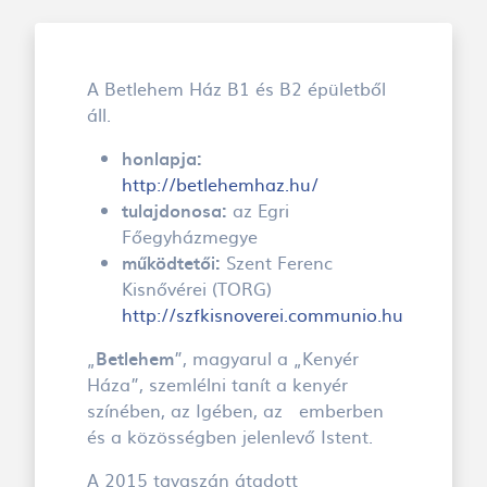
A Betlehem Ház B1 és B2 épületből
áll.
honlapja:
http://betlehemhaz.hu/
tulajdonosa:
az Egri
Főegyházmegye
működtetői:
Szent Ferenc
Kisnővérei (TORG)
http://szfkisnoverei.communio.hu
„
Betlehem
”, magyarul a „Kenyér
Háza”, szemlélni tanít a kenyér
színében, az Igében, az emberben
és a közösségben jelenlevő Istent.
A 2015 tavaszán átadott