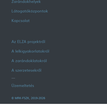
Zarándokhelyek
Látogatóközpontok
Kapcsolat
Lábléc 2
Az ELZA projektről
A lelkigyakorlatokról
A zarándoklatokról
A szerzetesekről
---
Üzemeltetés
© MRK-FSZK, 2019-2026