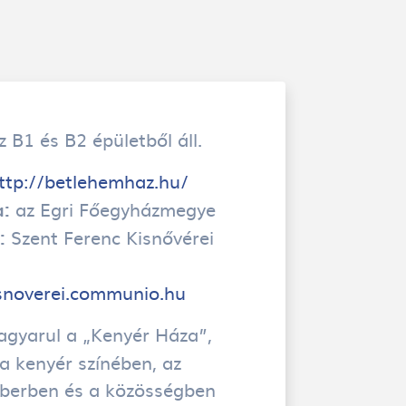
 B1 és B2 épületből áll.
ttp://betlehemhaz.hu/
az Egri Főegyházmegye
a:
Szent Ferenc Kisnővérei
:
isnoverei.communio.hu
agyarul a „Kenyér Háza”,
 a kenyér színében, az
berben és a közösségben