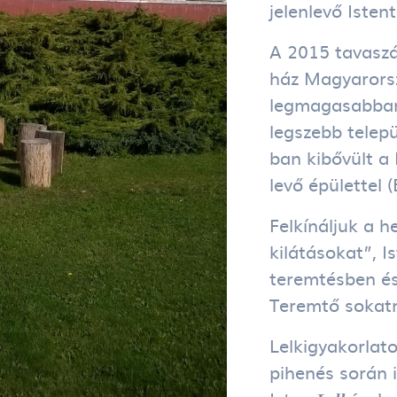
jelenlevő Istent
A 2015 tavaszá
ház Magyarors
legmagasabban 
legszebb telepü
ban kibővült a
levő épülettel (
Felkínáljuk a h
kilátásokat”, I
teremtésben és
Teremtő sokat
Lelkigyakorlat
pihenés során 