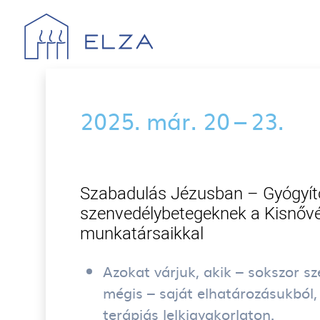
Ugrás a tartalomra
2025. már. 20 – 23.
Szabadulás Jézusban – Gyógyít
szenvedélybetegeknek a Kisnővé
munkatársaikkal
Azokat várjuk, akik – sokszor sz
mégis – saját elhatározásukból,
terápiás lelkigyakorlaton.