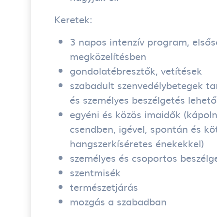
Keretek:
3 napos intenzív program, elsőso
megközelítésben
gondolatébresztők, vetítések
szabadult szenvedélybetegek tan
és személyes beszélgetés lehet
egyéni és közös imaidők (kápol
csendben, igével, spontán és kö
hangszerkíséretes énekekkel)
személyes és csoportos beszélg
szentmisék
természetjárás
mozgás a szabadban