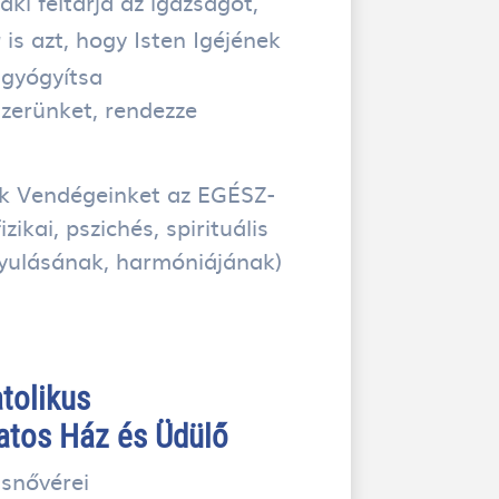
aki feltárja az igazságot,
is azt, hogy Isten Igéjének
a
gyógyítsa
zerünket, rendezze
uk Vendégeinket az EGÉSZ-
zikai, pszichés, spirituális
yulásának, harmóniájának)
tolikus
latos Ház és Üdülő
isnővérei