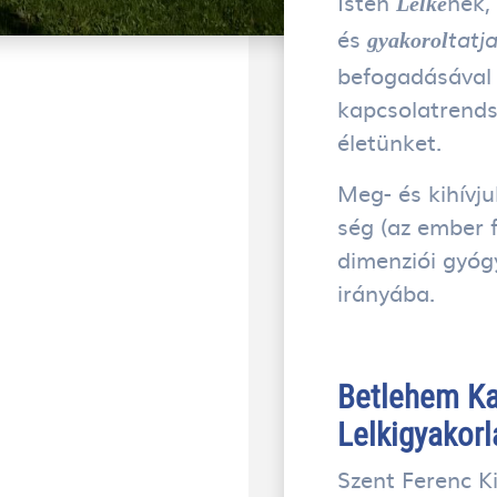
Isten
nek, 
Lelké
és
gyakorol
tatj
befogadásával 
kapcsolatrends
életünket.
Meg- és kihívj
ség (az ember fi
dimenziói gyóg
irányába.
Betlehem Ka
Lelkigyakor
Szent Ferenc K