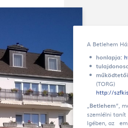
A Betlehem Ház
h
honlapja:
tulajdonos
működtetői
(TORG)
http://szfk
„
”, m
Betlehem
szemlélni tanít
Igében, az em