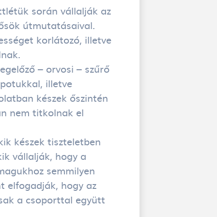
ttlétük során vállalják az
ősök útmutatásaival.
sséget korlátozó, illetve
lnak.
egelőző – orvosi – szűrő
otukkal, illetve
olatban készek őszintén
an nem titkolnak el
ik készek tiszteletben
ik vállalják, hogy a
k magukhoz semmilyen
t elfogadják, hogy az
csak a csoporttal együtt