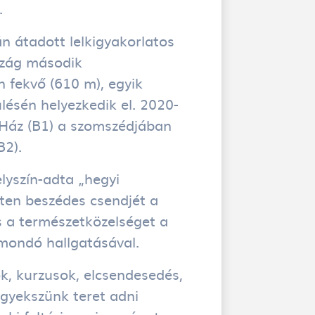
.
n átadott lelkigyakorlatos
zág második
fekvő (610 m), egyik
lésén helyezkedik el. 2020-
 Ház (B1) a szomszédjában
B2).
elyszín-adta „hegyi
sten beszédes csendjét a
 a természetközelséget a
mondó hallgatásával.
ok, kurzusok, elcsendesedés,
igyekszünk teret adni