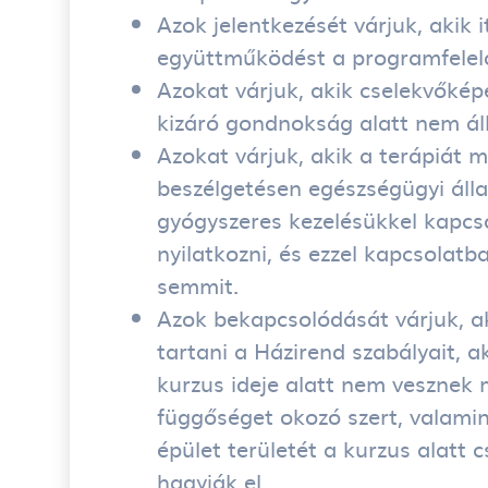
Azok jelentkezését várjuk, akik i
együttműködést a programfelel
Azokat várjuk, akik cselekvőképe
kizáró gondnokság alatt nem ál
Azokat várjuk, akik a terápiát m
beszélgetésen egészségügyi állap
gyógyszeres kezelésükkel kapcs
nyilatkozni, és ezzel kapcsolatb
semmit.
Azok bekapcsolódását várjuk, ak
tartani a Házirend szabályait, ak
kurzus ideje alatt nem veszne
függőséget okozó szert, valamin
épület területét a kurzus alatt 
hagyják el.