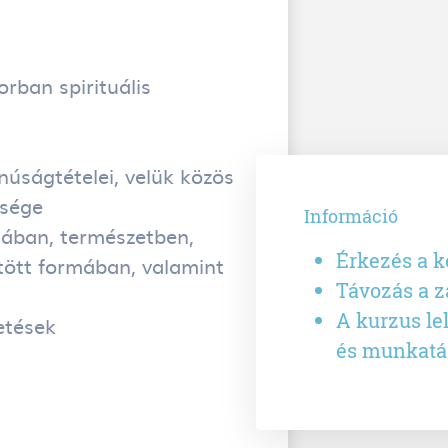
rban spirituális
úságtételei, velük közös
ősége
Információ
nában, természetben,
Érkezés a k
tött formában, valamint
Távozás a z
A kurzus le
etések
és munkatá