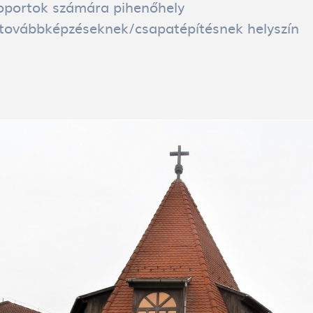
oportok számára pihenőhely
továbbképzéseknek/csapatépítésnek helyszín