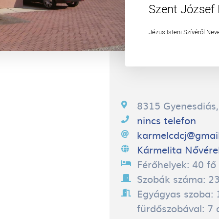
Szent József 
Jézus Isteni Szívéről Nev
8315 Gyenesdiás
nincs telefon
karmelcdcj@gmai
Kármelita Nővére
Férőhelyek:
40
Szobák száma:
2
Egyágyas szoba: 1
fürdőszobával: 7 