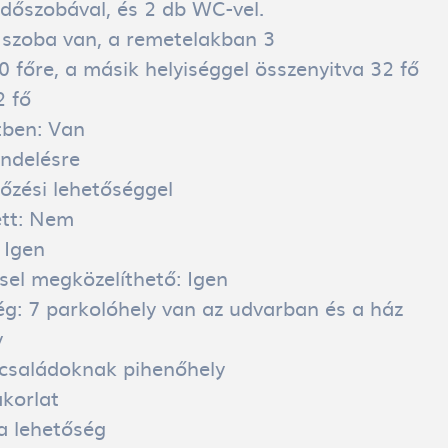
dőszobával, és 2 db WC-vel.
 szoba van, a remetelakban 3
főre, a másik helyiséggel összenyitva 32 fő
2 fő
tben:
Van
ndelésre
őzési lehetőséggel
tt:
Nem
:
Igen
el megközelíthető:
Igen
ég:
7 parkolóhely van az udvarban és a ház
y
családoknak pihenőhely
akorlat
a lehetőség