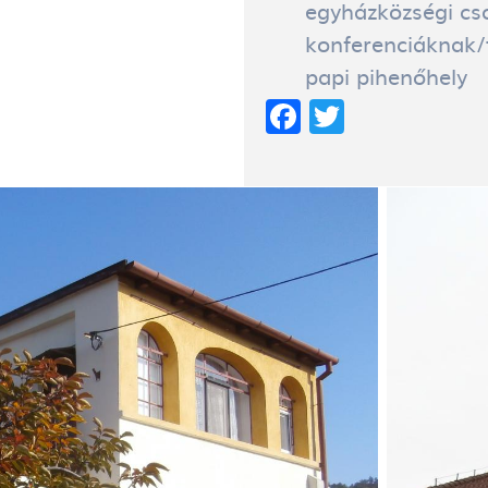
egyházközségi cs
konferenciáknak/
papi pihenőhely
Facebook
Twitter