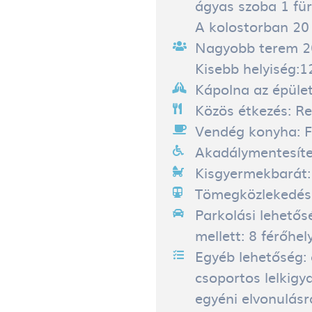
ágyas szoba 1 für
A kolostorban 20
Nagyobb terem 20 
Kisebb helyiség:1
Kápolna az épüle
Közös étkezés:
Re
Vendég konyha:
F
Akadálymentesíte
Kisgyermekbarát
Tömegközlekedéss
Parkolási lehetős
mellett: 8 férőhel
Egyéb lehetőség:
csoportos lelkigy
egyéni elvonulásr