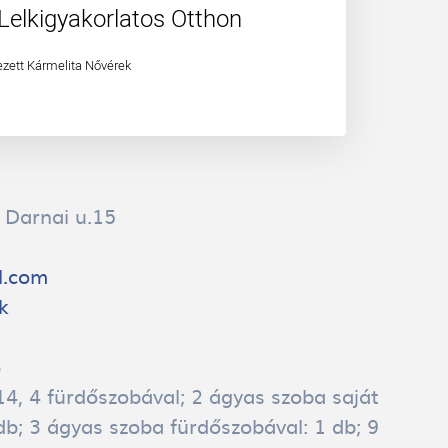
Lelkigyakorlatos Otthon
ezett Kármelita Nővérek
, Darnai u.15
l.com
k
3
4, 4 fürdőszobával; 2 ágyas szoba saját
db; 3 ágyas szoba fürdőszobával: 1 db; 9