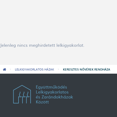
Jelenleg nincs meghirdetett lelkigyakorlat.
Morzsa
LELKIGYAKORLATOS HÁZAK
KERESZTES NŐVÉREK RENDHÁZA
Együttműködés
Lelkigyakorlatos
és Zarándokházak
Között