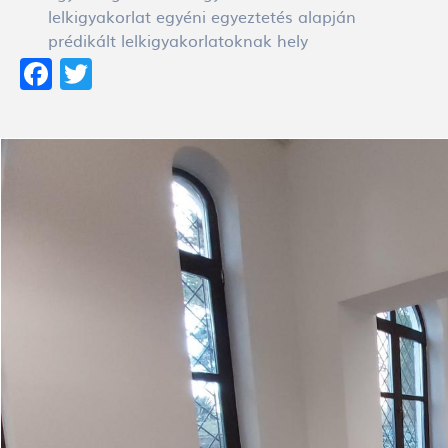
lelkigyakorlat egyéni egyeztetés alapján
prédikált lelkigyakorlatoknak hely
Facebook
Twitter