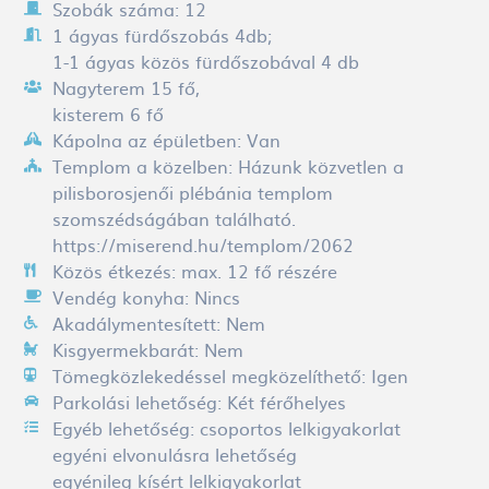
Szobák száma:
12
1 ágyas fürdőszobás 4db;
1-1 ágyas közös fürdőszobával 4 db
Nagyterem 15 fő,
kisterem 6 fő
Kápolna az épületben:
Van
Templom a közelben:
Házunk közvetlen a
pilisborosjenői plébánia templom
szomszédságában található.
https://miserend.hu/templom/2062
Közös étkezés:
max. 12 fő részére
Vendég konyha:
Nincs
Akadálymentesített:
Nem
Kisgyermekbarát:
Nem
Tömegközlekedéssel megközelíthető:
Igen
Parkolási lehetőség:
Két férőhelyes
Egyéb lehetőség:
csoportos lelkigyakorlat
egyéni elvonulásra lehetőség
egyénileg kísért lelkigyakorlat