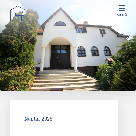
Ugrás a tartalomra
Naptár 2025