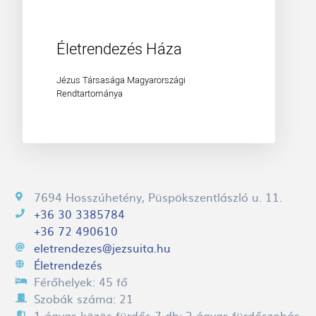
Életrendezés Háza
Jézus Társasága Magyarországi
Rendtartománya
7694 Hosszúhetény
, Püspökszentlászló u. 11.
+36 30 3385784
+36 72 490610
eletrendezes@jezsuita.hu
Életrendezés
Férőhelyek:
45
Szobák száma:
21
1 ágyas közös fürdős 7 db; 2 ágyas fürdőszobás