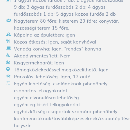
9 db; 3 ágyas fürdőszobás 2 db; 4 ágyas
fürdőszobás 1 db; 5 ágyas közös fürdős 2 db
Nagyterem 80 főre; kisterem 20 főre; könyvtár,
közösségi terem 15 főre,
Kápolna az épületben:
igen
Közös étkezés:
Igen, saját konyhával
Vendég konyha:
Igen, "rendes" konyha
Akadálymentesített:
Nem
Kisgyermekbarát:
Igen
Tömegközlekedéssel megközelíthető:
Igen
Parkolási lehetőség:
Igen, 12 autó
Egyéb lehetőség:
családoknak pihenőhely
csoportos lelkigyakorlat
egyéni elvonulásra lehetőség
egyénileg kísért lelkigyakorlat
egyházközségi csoportok számára pihenőhely
konferenciáknak/továbbképzéseknek/csapatépítés
helyszín