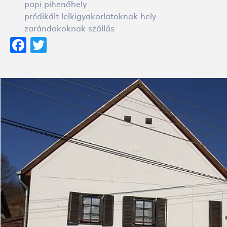
papi pihenőhely
prédikált lelkigyakorlatoknak hely
zarándokoknak szállás
Facebook
Twitter