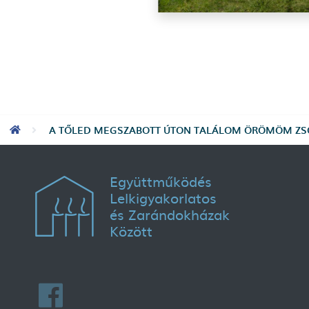
Morzsa
A TŐLED MEGSZABOTT ÚTON TALÁLOM ÖRÖMÖM ZSO
Együttműködés
Lelkigyakorlatos
és Zarándokházak
Között