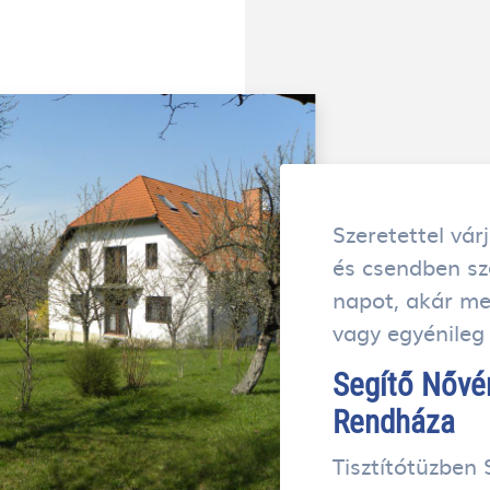
Szeretettel vá
és csendben sz
napot, akár me
vagy egyénileg
Segítő Nővé
Rendháza
Tisztítótüzben