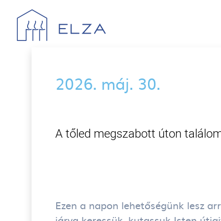
Ugrás a tartalomra
2026. máj. 30.
A tőled megszabott úton találo
Ezen a napon lehetőségünk lesz arr
járva keressük, kutassuk Isten útjai