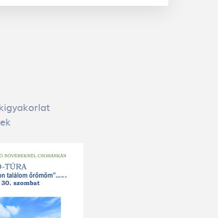
kigyakorlat
lek