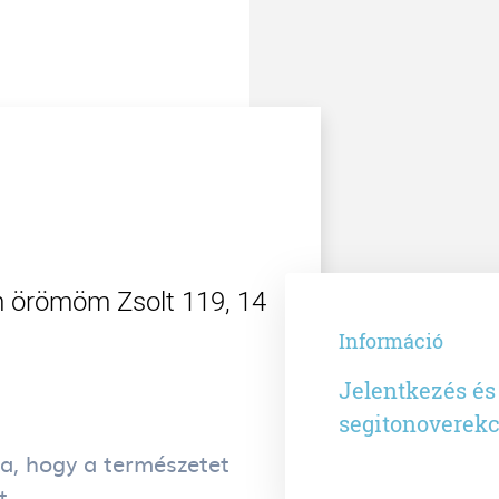
m örömöm Zsolt 119, 14
Információ
Jelentkezés és
segitonoverek
a, hogy a természetet
t.