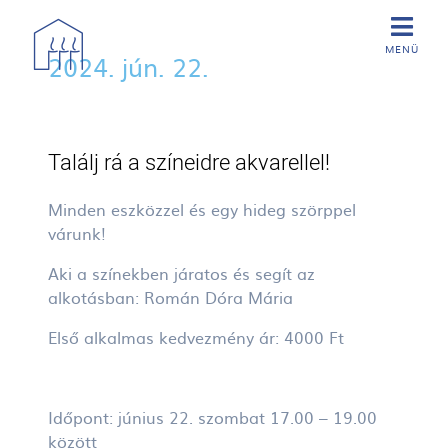
Ugrás a tartalomra
2024. jún. 22.
Találj rá a színeidre akvarellel!
Minden eszközzel és egy hideg szörppel
várunk!
Aki a színekben járatos és segít az
alkotásban: Román Dóra Mária
Első alkalmas kedvezmény ár: 4000 Ft
Időpont: június 22. szombat 17.00 – 19.00
között