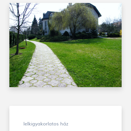
lelkigyakorlatos ház