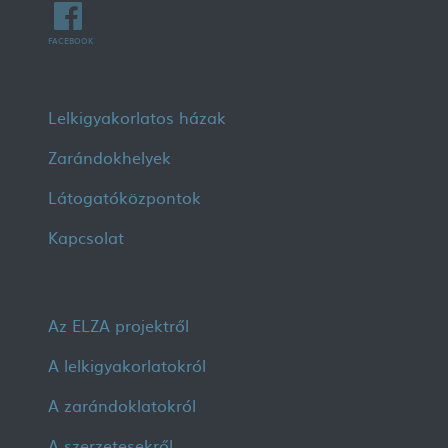
FACEBOOK
Lábléc menü
Lelkigyakorlatos házak
Zarándokhelyek
Látogatóközpontok
Kapcsolat
Lábléc 2
Az ELZA projektről
A lelkigyakorlatokról
A zarándoklatokról
A szerzetesekről