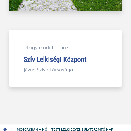
lelkigyakorlatos ház
Szív Lelkiségi Központ
Jézus Szíve Társasága
Morzsa
MOZGÁSBAN A NŐ! - TESTI-LELKI EGYENSÚLYTEREMTŐ NAP