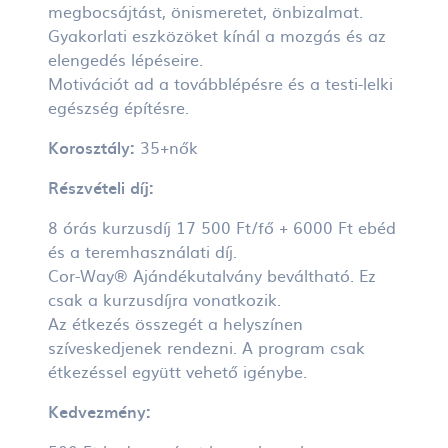
megbocsájtást, önismeretet, önbizalmat.
Gyakorlati eszközöket kínál a mozgás és az
elengedés lépéseire.
Motivációt ad a továbblépésre és a testi-lelki
egészség építésre.
Korosztály:
35+nők
Részvételi díj:
8 órás kurzusdíj 17 500 Ft/fő + 6000 Ft ebéd
és a teremhasználati díj.
Cor-Way® Ajándékutalvány beváltható. Ez
csak a kurzusdíjra vonatkozik.
Az étkezés összegét a helyszínen
szíveskedjenek rendezni. A program csak
étkezéssel együtt vehető igénybe.
Kedvezmény: