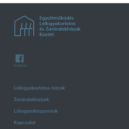
Együttműködés
Lelkigyakorlatos
és Zarándokházak
Között
FACEBOOK
Lábléc menü
Lelkigyakorlatos házak
Zarándokhelyek
Látogatóközpontok
Kapcsolat