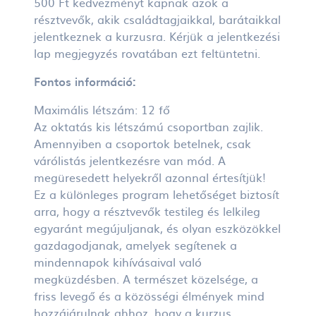
500 Ft kedvezményt kapnak azok a
résztvevők, akik családtagjaikkal, barátaikkal
jelentkeznek a kurzusra. Kérjük a jelentkezési
lap megjegyzés rovatában ezt feltüntetni.
Fontos információ:
Maximális létszám: 12 fő
Az oktatás kis létszámú csoportban zajlik.
Amennyiben a csoportok betelnek, csak
várólistás jelentkezésre van mód. A
megüresedett helyekről azonnal értesítjük!
Ez a különleges program lehetőséget biztosít
arra, hogy a résztvevők testileg és lelkileg
egyaránt megújuljanak, és olyan eszközökkel
gazdagodjanak, amelyek segítenek a
mindennapok kihívásaival való
megküzdésben. A természet közelsége, a
friss levegő és a közösségi élmények mind
hozzájárulnak ahhoz, hogy a kurzus