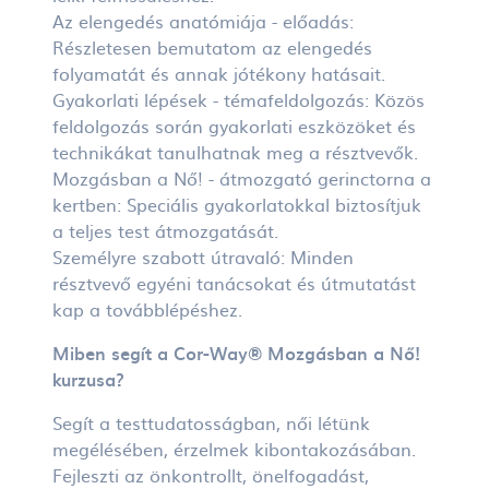
Az elengedés anatómiája - előadás:
Részletesen bemutatom az elengedés
folyamatát és annak jótékony hatásait.
Gyakorlati lépések - témafeldolgozás: Közös
feldolgozás során gyakorlati eszközöket és
technikákat tanulhatnak meg a résztvevők.
Mozgásban a Nő! - átmozgató gerinctorna a
kertben: Speciális gyakorlatokkal biztosítjuk
a teljes test átmozgatását.
Személyre szabott útravaló: Minden
résztvevő egyéni tanácsokat és útmutatást
kap a továbblépéshez.
Miben segít a Cor-Way® Mozgásban a Nő!
kurzusa?
Segít a testtudatosságban, női létünk
megélésében, érzelmek kibontakozásában.
Fejleszti az önkontrollt, önelfogadást,