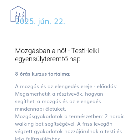
Ugrás a tartalomra
2025. jún. 22.
Mozgásban a nő! - Testi-lelki
egyensúlyteremtő nap
8 órás kurzus tartalma:
A mozgás és az elengedés ereje - előadás:
Megismerhetik a résztvevők, hogyan
segítheti a mozgás és az elengedés
mindennapi életüket.
Mozgásgyakorlatok a természetben: 2 nordic
walking bot segítségével. A friss levegőn
végzett gyakorlatok hozzájárulnak a testi és
lelki felfrissüléshez.