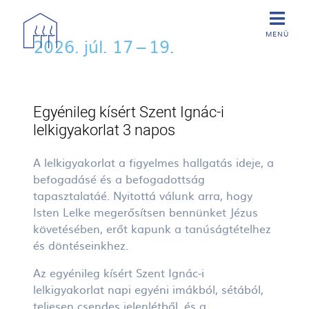
Ugrás a tartalomra
2026. júl. 17 – 19.
Egyénileg kísért Szent Ignác-i
lelkigyakorlat 3 napos
A lelkigyakorlat a figyelmes hallgatás ideje, a
befogadásé és a befogadottság
tapasztalatáé. Nyitottá válunk arra, hogy
Isten Lelke megerősítsen bennünket Jézus
követésében, erőt kapunk a tanúságtételhez
és döntéseinkhez.
Az egyénileg kísért Szent Ignác-i
lelkigyakorlat napi egyéni imákból, sétából,
teljesen csendes jelenlétből, és a