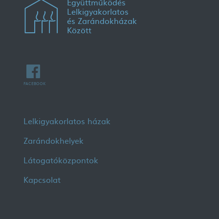
Együttműködés
Lelkigyakorlatos
és Zarándokházak
Között
FACEBOOK
Lábléc menü
Lelkigyakorlatos házak
Zarándokhelyek
Látogatóközpontok
Kapcsolat