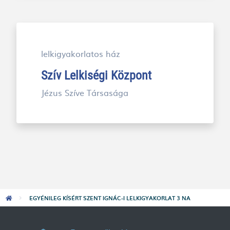
lelkigyakorlatos ház
Szív Lelkiségi Központ
Jézus Szíve Társasága
Morzsa
EGYÉNILEG KÍSÉRT SZENT IGNÁC-I LELKIGYAKORLAT 3 NA